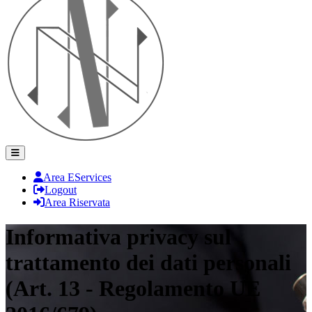
Area EServices
Logout
Area Riservata
Informativa privacy sul
trattamento dei dati personali
(Art. 13 - Regolamento UE