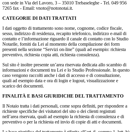
con sede in Via del Lavoro, 3 – 35010 Trebaseleghe - Tel. 049 956
7265 fax - Email: vnoto@notonotai.it.
CATEGORIE DI DATI TRATTATI
I dati oggetto di trattamento sono nome, cognome, codice fiscale,
sesso, indirizzo di residenza, recapito telefonico, indirizzo e-mail di
contatto e l’informazione riguardo il canale di contatto con lo Studio
Notarile, forniti da Lei al momento della compilazione dei form
presenti nella sezione “Servizi on-line” (quali ad esempio: richiesta
preventivo, richiesta copia atti, richiesta consulenza).
Sul sito è inoltre presente un’area riservata dedicata allo scambio di
informazioni e documenti tra Lei e lo Studio Professionale. In questo
caso vengono raccolti anche i dati di accesso e di consultazione,
quali ad esempio data e ora di login e logout, visualizzazione e
scarico dei documenti.
FINALITÀ E BASI GIURIDICHE DEL TRATTAMENTO
Il Notaio tratta i dati personali, come sopra definiti, per rispondere a
richieste specifiche dei visitatori del sito o dei clienti registrati
nell’area riservata, quali ad esempio la richiesta di consulenza e di
preventivo o per la richiesta ed invio di copie di atti e documenti.
La base giuridica del trattamento è riferita all’art. 6, comma 1, lett. b)