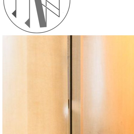
Il nostro manifesto
NOTO NOTAI
non costituisce un’associazione professionale, bensì
L’obiettivo, quotidianamente perseguito, è coniugare l’antica e nobile 
quotidiana, sollevando il cliente, per quanto possibile, da ogni incombe
difficili da individuare senza l’aiuto e l’
esperienza del Notaio
.
L’
artigianalità
profusa personalmente dal Notaio, mira a produrre sol
fungibile di una più ampia operazione. Riteniamo fondamentale che
momento rimane sempre geloso
custode
dei loro atti e fatti giuridic
Particolarmente celebre, oltre che non confutato, è l’assioma “tanto p
funzione anti-processualistica del notaio non è l’unico aspetto saliente
Ciò che per i notai Noto rileva in particolar modo è l’
aspetto uman
della vita di ciascuno di noi: l’
acquisto della prima casa
, l’
avvio de
riproducibili.