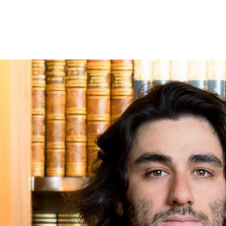
Il nostro manifesto è condivisione.
 una
rete
di notai (già, peraltro, tutti e tre Avvocati) tra loro indipenden
arte notarile con gli
interessi dei singoli cittadini
, facendo propri i tim
nza negativa, e condividendo con lo stesso la gioia per il risultato raggi
uzioni giuridiche sartoriali e personali che, come tali, rifuggono dall
 i nostri CLIENTI ci scelgano nella
consapevolezza
dell’importanza di
i, dalla nascita sino alla regolamentazione degli stessi dopo una vita più 
iù notaio, tanto meno giudice” pronunciato da uno dei più grandi giurist
 di questa splendida professione.
o
e la
funzione sociale
svolta dal pubblico ufficiale; siamo soliti pale
lla propria impresa
e la
disposizione delle ultime volontà
, tali da r