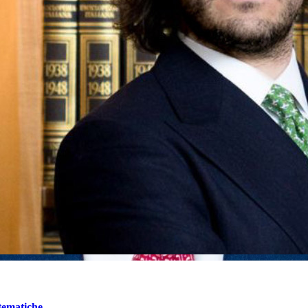
controllo a distanza?
o non punibile ex art. 131-bis c.p.
stematiche