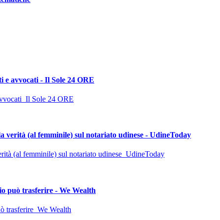
i e avvocati - Il Sole 24 ORE
 avvocati Il Sole 24 ORE
: la verità (al femminile) sul notariato udinese - UdineToday
 verità (al femminile) sul notariato udinese UdineToday
aio può trasferire - We Wealth
può trasferire We Wealth