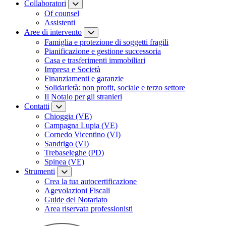
Collaboratori
Of counsel
Assistenti
Aree di intervento
Famiglia e protezione di soggetti fragili
Pianificazione e gestione successoria
Casa e trasferimenti immobiliari
Impresa e Società
Finanziamenti e garanzie
Solidarietà: non profit, sociale e terzo settore
Il Notaio per gli stranieri
Contatti
Chioggia (VE)
Campagna Lupia (VE)
Cornedo Vicentino (VI)
Sandrigo (VI)
Trebaseleghe (PD)
Spinea (VE)
Strumenti
Crea la tua autocertificazione
Agevolazioni Fiscali
Guide del Notariato
Area riservata professionisti