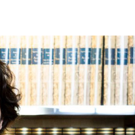
ti, accomunati da una precisa impronta valoriale.
ori, le preoccupazioni, le problematiche che involgono la pratica di vita
unto, il cui percorso spesso è sempre più lastricato di pericoli talvolta
a standardizzazione; il NOTAIO non può, del resto, essere un elemento
 ciò che accade innanzi al loro professionista di fiducia, che da quel
o meno complicata.
i italiani, il Professore, nonché avvocato, Francesco Carnelutti; ma la
sare come il notaio sia protagonista di almeno tre eccezionali momenti
endere – quest’ultime – il notaio l’unico depositario di pensieri non più