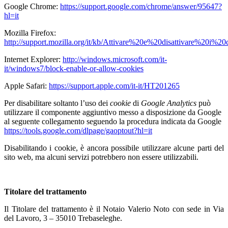
Google Chrome:
https://support.google.com/chrome/answer/95647?
hl=it
Mozilla Firefox:
http://support.mozilla.org/it/kb/Attivare%20e%20disattivare%20i%20
Internet Explorer:
http://windows.microsoft.com/it-
it/windows7/block-enable-or-allow-cookies
Apple Safari:
https://support.apple.com/it-it/HT201265
Per disabilitare soltanto l’uso dei
cookie
di
Google Analytics
può
utilizzare il componente aggiuntivo messo a disposizione da Google
al seguente collegamento seguendo la procedura
indicata da Google
https://tools.google.com/dlpage/gaoptout?hl=it
Disabilitando i cookie, è ancora possibile utilizzare alcune parti del
sito web, ma alcuni servizi potrebbero non essere utilizzabili.
Titolare del trattamento
Il Titolare del trattamento è il Notaio Valerio Noto con sede in Via
del Lavoro, 3 – 35010 Trebaseleghe.