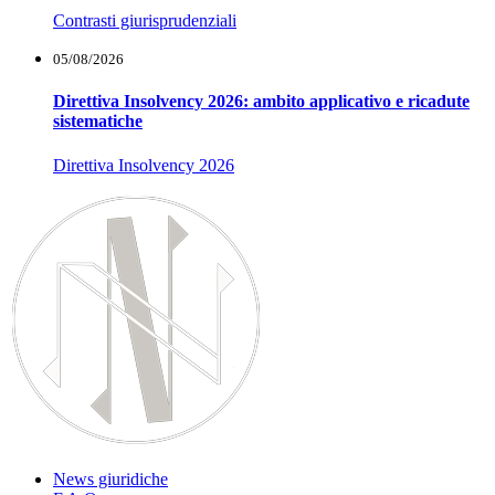
Contrasti giurisprudenziali
05/08/2026
Direttiva Insolvency 2026: ambito applicativo e ricadute
sistematiche
Direttiva Insolvency 2026
News giuridiche