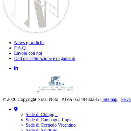
News giuridiche
F.A.Q.
Lavora con noi
Dati per fatturazione e pagamenti
© 2026 Copyright Notai Noto | P.IVA 05348480285 |
Sitemap
-
Priv
Sede di Chioggia
Sede di Campagna Lupia
Sede di Cornedo Vicentino
Sede di Sandrigo