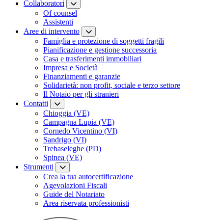
Collaboratori
Of counsel
Assistenti
Aree di intervento
Famiglia e protezione di soggetti fragili
Pianificazione e gestione successoria
Casa e trasferimenti immobiliari
Impresa e Società
Finanziamenti e garanzie
Solidarietà: non profit, sociale e terzo settore
Il Notaio per gli stranieri
Contatti
Chioggia (VE)
Campagna Lupia (VE)
Cornedo Vicentino (VI)
Sandrigo (VI)
Trebaseleghe (PD)
Spinea (VE)
Strumenti
Crea la tua autocertificazione
Agevolazioni Fiscali
Guide del Notariato
Area riservata professionisti