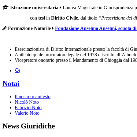
Istruzione universitaria
Laurea Magistrale in Giurisprudenza 
con
tesi
in
Diritto Civile
, dal titolo
“Prescrizione del d
Formazione Notarile
Fondazione Anselmo Anselmi, scuola di
Esercitazionista di Diritto Internazionale presso la facoltà di
Abilitato quale procuratore legale nel 1978 e iscritto all’Albo d
Vicepretore onorario presso il Mandamento di Chioggia dal 198
Notai
Il nostro manifesto
Nicolò Noto
Fabrizio Noto
Valerio Noto
News Giuridiche